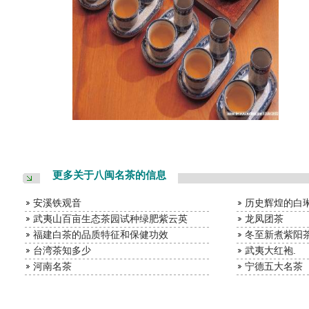
更多关于八闽名茶的信息
安溪铁观音
历史辉煌的白
武夷山百亩生态茶园试种绿肥紫云英
龙凤团茶
福建白茶的品质特征和保健功效
冬至新煮紫阳
台湾茶知多少
武夷大红袍.
河南名茶
宁德五大名茶