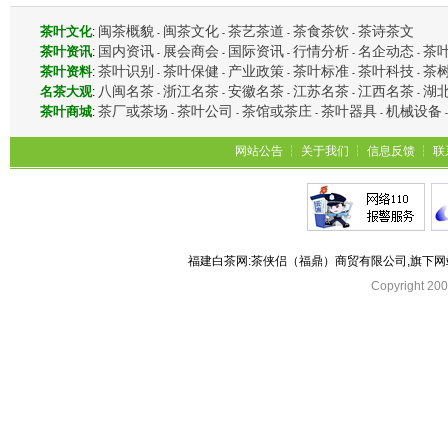
闽茶概貌
闽茶文化
茶艺茶道
茶食茶饮
茶诗茶文
茶叶文化
:
-
-
-
-
国内资讯
展会商会
国际资讯
行情分析
名企动态
茶
茶叶资讯
:
-
-
-
-
-
茶叶识别
茶叶保健
产业政策
茶叶标准
茶叶科技
茶
茶叶资料
:
-
-
-
-
-
八闽名茶
浙江名茶
安徽名茶
江苏名茶
江西名茶
湖
名茶大观
:
-
-
-
-
-
茶厂或茶场
茶叶公司
茶馆或茶庄
茶叶器具
机械设备
茶叶商城
:
-
-
-
-
网站公告
┆
关于我们
┆
信息反馈
┆
联
福建白茶网:茶侠侣（福鼎）商贸有限公司,旗下
Copyright 2