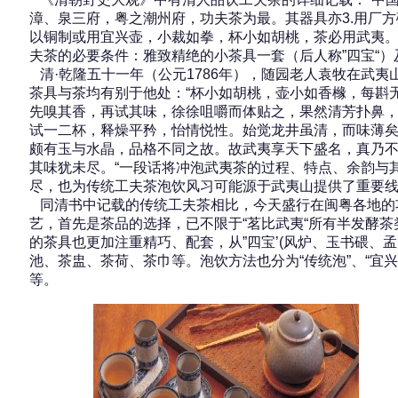
漳、泉三府，粤之潮州府，功夫茶为最。其器具亦3.用厂
以铜制或用宜兴壶，小裁如拳，杯小如胡桃，茶必用武夷。
夫茶的必要条件：雅致精绝的小茶具一套（后人称”四宝“）
清·乾隆五十一年（公元1786年），随园老人袁牧在武夷
茶具与茶均有别于他处：“杯小如胡桃，壶小如香橼，每斟
先嗅其香，再试其味，徐徐咀嚼而体贴之，果然清芳扑鼻
试一二杯，释燥平矜，怡情悦性。始觉龙井虽清，而味薄
颇有玉与水晶，品格不同之故。故武夷享天下盛名，真乃
其味犹未尽。“一段话将冲泡武夷茶的过程、特点、余韵与
尽，也为传统工夫茶泡饮风习可能源于武夷山提供了重要
同清书中记载的传统工夫茶相比，今天盛行在闽粤各地的
艺，首先是茶品的选择，已不限于“茗比武夷“所有半发酵
的茶具也更加注重精巧、配套，从”四宝’(风炉、玉书碨、
池、茶盅、茶荷、茶巾等。泡饮方法也分为“传统泡”、“宜兴式
等。