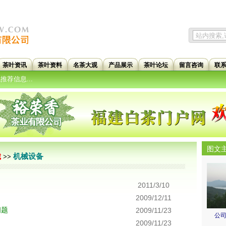
茶叶资讯
茶叶资料
名茶大观
产品展示
茶叶论坛
留言咨询
联
信息...
图文
机械设备
城
>>
2011/3/10
2009/12/11
问题
2009/11/23
公司
2009/11/23