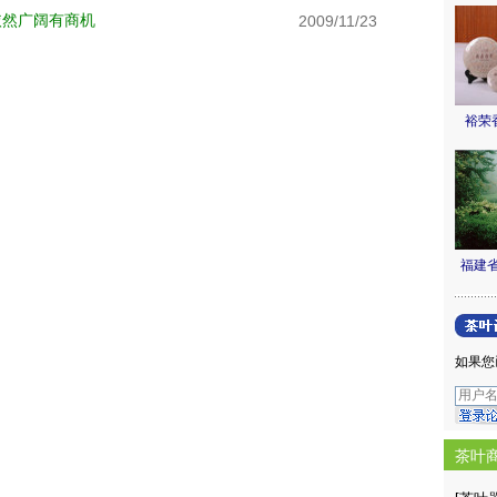
依然广阔有商机
2009/11/23
裕荣
福建
如果您
茶叶