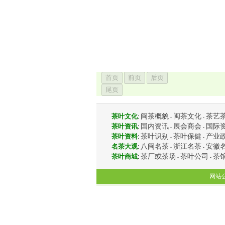
闽茶概貌
闽茶文化
茶艺
茶叶文化
:
-
-
国内资讯
展会商会
国际
茶叶资讯
:
-
-
茶叶识别
茶叶保健
产业
茶叶资料
:
-
-
八闽名茶
浙江名茶
安徽
名茶大观
:
-
-
茶厂或茶场
茶叶公司
茶
茶叶商城
:
-
-
网站