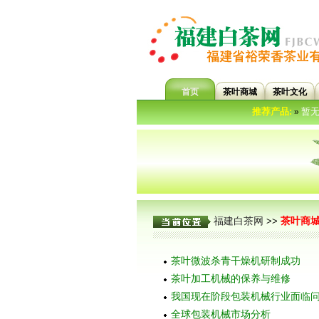
首页
茶叶商城
茶叶文化
推荐产品:
暂无推荐
»
福建白茶网
茶叶商
>>
茶叶微波杀青干燥机研制成功
茶叶加工机械的保养与维修
我国现在阶段包装机械行业面临
全球包装机械市场分析