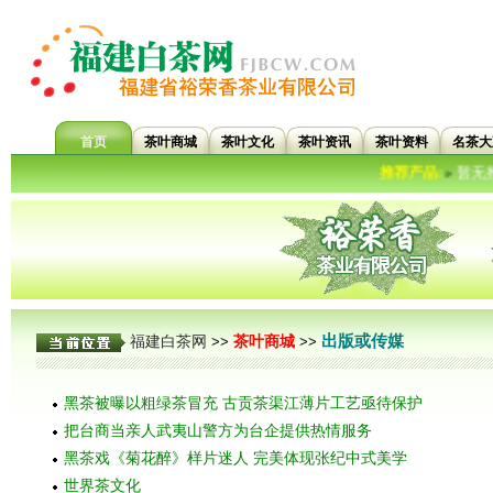
首页
茶叶商城
茶叶文化
茶叶资讯
茶叶资料
名茶大
推荐产品:
暂无推荐
»
出版或传媒
福建白茶网
茶叶商城
>>
>>
黑茶被曝以粗绿茶冒充 古贡茶渠江薄片工艺亟待保护
把台商当亲人武夷山警方为台企提供热情服务
黑茶戏《菊花醉》样片迷人 完美体现张纪中式美学
世界茶文化