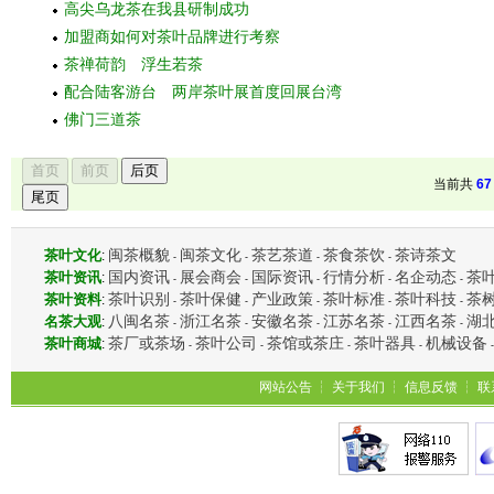
高尖乌龙茶在我县研制成功
加盟商如何对茶叶品牌进行考察
茶禅荷韵 浮生若茶
配合陆客游台 两岸茶叶展首度回展台湾
佛门三道茶
当前共
67
闽茶概貌
闽茶文化
茶艺茶道
茶食茶饮
茶诗茶文
茶叶文化
:
-
-
-
-
国内资讯
展会商会
国际资讯
行情分析
名企动态
茶
茶叶资讯
:
-
-
-
-
-
茶叶识别
茶叶保健
产业政策
茶叶标准
茶叶科技
茶
茶叶资料
:
-
-
-
-
-
八闽名茶
浙江名茶
安徽名茶
江苏名茶
江西名茶
湖
名茶大观
:
-
-
-
-
-
茶厂或茶场
茶叶公司
茶馆或茶庄
茶叶器具
机械设备
茶叶商城
:
-
-
-
-
网站公告
┆
关于我们
┆
信息反馈
┆
联