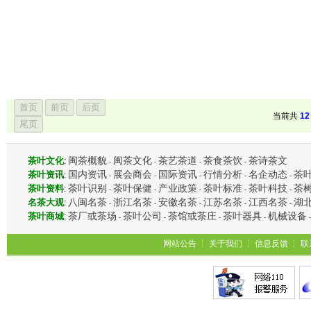
当前共
12
闽茶概貌
闽茶文化
茶艺茶道
茶食茶饮
茶诗茶文
茶叶文化
:
-
-
-
-
国内资讯
展会商会
国际资讯
行情分析
名企动态
茶
茶叶资讯
:
-
-
-
-
-
茶叶识别
茶叶保健
产业政策
茶叶标准
茶叶科技
茶
茶叶资料
:
-
-
-
-
-
八闽名茶
浙江名茶
安徽名茶
江苏名茶
江西名茶
湖
名茶大观
:
-
-
-
-
-
茶厂或茶场
茶叶公司
茶馆或茶庄
茶叶器具
机械设备
茶叶商城
:
-
-
-
-
网站公告
┆
关于我们
┆
信息反馈
┆
联