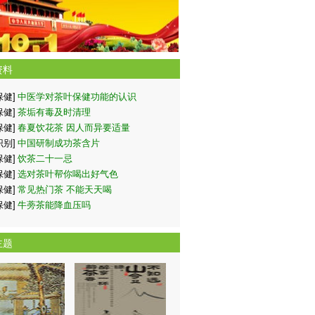
资料
保健]
中医学对茶叶保健功能的认识
保健]
茶垢有毒及时清理
保健]
春夏饮花茶 因人而异要适量
识别]
中国研制成功茶含片
保健]
饮茶二十一忌
保健]
选对茶叶帮你喝出好气色
保健]
常见热门茶 不能天天喝
保健]
牛蒡茶能降血压吗
主题