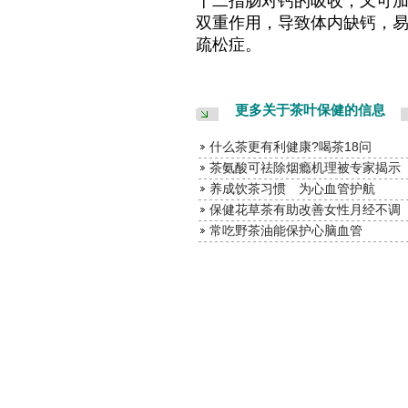
十二指肠对钙的吸收，又可
双重作用，导致体内缺钙，
疏松症。
更多关于茶叶保健的信息
什么茶更有利健康?喝茶18问
茶氨酸可祛除烟瘾机理被专家揭示
养成饮茶习惯 为心血管护航
保健花草茶有助改善女性月经不调
常吃野茶油能保护心脑血管