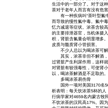
生活中的一部分了。对于这
茶对于老年人而言有没有危
有一种疾病叫“茶叶型氟中
而导致的慢性氟中毒。氟中
忆力减退等症状。浓茶含较
的主要排泄器官，当机体摄
积，肾脏含氟量会明显增多
皮质与髓质肾小管损害。
不少人总以为喝浓茶可解
其实，浓茶非但不解酒，还
过肾脏产生利尿作用，这样
对肾脏有较强毒性，可使肾
以，喝浓茶解酒是不足取的
多喝浓茶易伤骨
国外一项对美国3170名5
析表明：每天饮浓茶5杯的人
行病学家对4659名内蒙古
不饮浓茶的汉民高17%。因