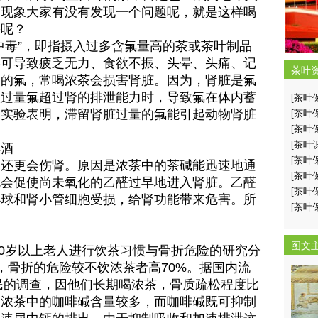
种现象大家有没有发现一个问题呢，就是这样喝
害呢？
毒”，即指摄入过多含氟量高的茶或茶叶制品
毒可导致疲乏无力、食欲不振、头晕、头痛、记
茶叶
高的氟，常喝浓茶会损害肾脏。因为，肾脏是氟
入过量氟超过肾的排泄能力时，导致氟在体内蓄
[茶叶
。实验表明，滞留肾脏过量的氟能引起动物肾脏
[茶叶
[茶叶
[茶叶
酒
[茶叶
更会伤肾。原因是浓茶中的茶碱能迅速地通
[茶叶
就会促使尚未氧化的乙醛过早地进入肾脏。乙醛
[茶叶
小球和肾小管细胞受损，给肾功能带来危害。所
[茶叶
。
图文
0岁以上老人进行饮茶习惯与骨折危险的研究分
，骨折的危险较不饮浓茶者高70%。据国内流
牧民的调查，因他们长期喝浓茶，骨质疏松程度比
为浓茶中的咖啡碱含量较多，而咖啡碱既可抑制