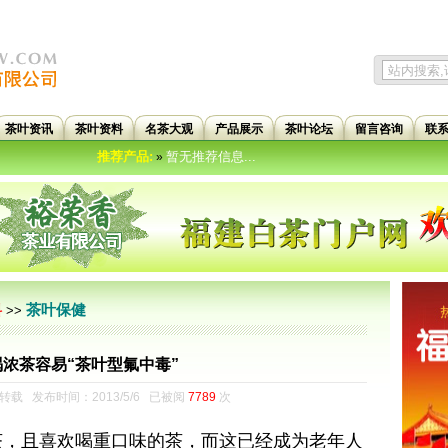
茶叶资讯
茶叶资料
名茶大观
产品展示
茶叶论坛
留言咨询
联
推荐产品:
暂无推荐信息...
»
茶叶保健
料
>>
浓茶容易“茶叶型氟中毒”
载 发布时间：2013/5/6 已被阅
7789
次
，且喜欢喝重口味的茶，而这已经成为老年人