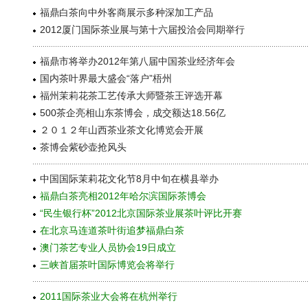
福鼎白茶向中外客商展示多种深加工产品
2012厦门国际茶业展与第十六届投洽会同期举行
福鼎市将举办2012年第八届中国茶业经济年会
国内茶叶界最大盛会“落户”梧州
福州茉莉花茶工艺传承大师暨茶王评选开幕
500茶企亮相山东茶博会，成交额达18.56亿
２０１２年山西茶业茶文化博览会开展
茶博会紫砂壶抢风头
中国国际茉莉花文化节8月中旬在横县举办
福鼎白茶亮相2012年哈尔滨国际茶博会
“民生银行杯”2012北京国际茶业展茶叶评比开赛
在北京马连道茶叶街追梦福鼎白茶
澳门茶艺专业人员协会19日成立
三峡首届茶叶国际博览会将举行
2011国际茶业大会将在杭州举行