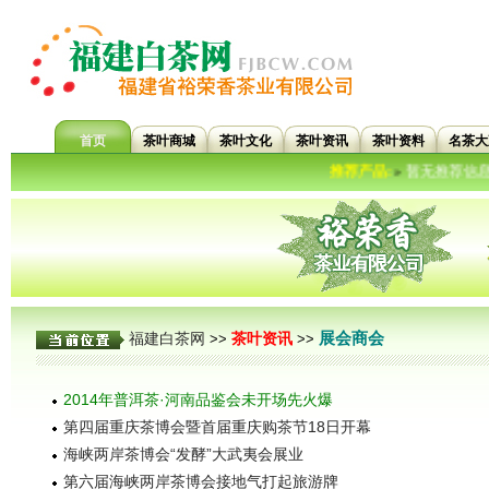
首页
茶叶商城
茶叶文化
茶叶资讯
茶叶资料
名茶大
推荐产品:
暂无推荐信息..
»
展会商会
福建白茶网
茶叶资讯
>>
>>
2014年普洱茶·河南品鉴会未开场先火爆
第四届重庆茶博会暨首届重庆购茶节18日开幕
海峡两岸茶博会“发酵”大武夷会展业
第六届海峡两岸茶博会接地气打起旅游牌