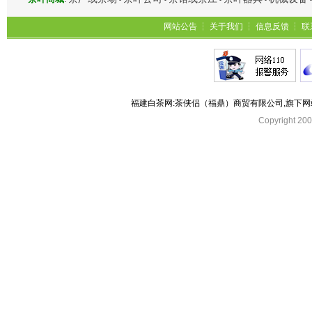
-
-
-
-
网站公告
┆
关于我们
┆
信息反馈
┆
联
福建白茶网:茶侠侣（福鼎）商贸有限公司,旗下
Copyright 2