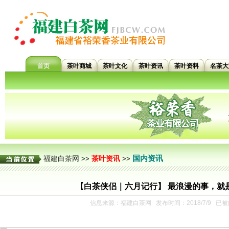
首页
茶叶商城
茶叶文化
茶叶资讯
茶叶资料
名茶大
推荐产
国内资讯
福建白茶网
茶叶资讯
>>
>>
【白茶侠侣｜六月记行】 最浪漫的事，就是与
信息来源：福建白茶网 发布时间：2018/7/9 已